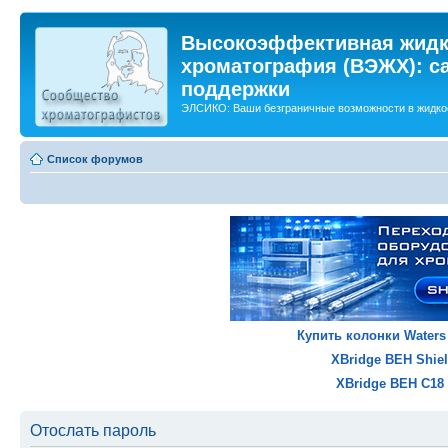
Высокоэффективная жидк
хроматография (ВЭЖХ): са
поддержки
ЭЛСИКО: Ваши безграничные возможности в жидко
Список форумов
Купить колонки Waters
XBridge BEH Shiel
XBridge BEH C18 
Отослать пароль